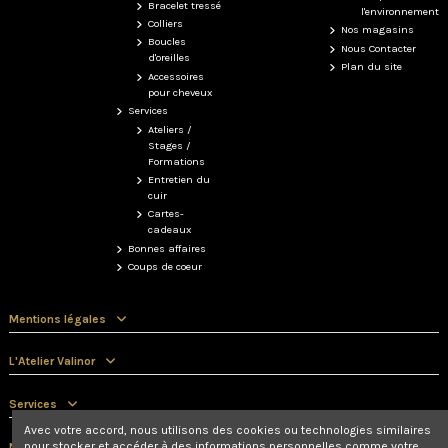
Bracelet tressé
l'environnement
Colliers
Nos magasins
Boucles
Nous Contacter
d'oreilles
Plan du site
Accessoires
pour cheveux
Services
Ateliers /
Stages /
Formations
Entretien du
cuir
Cartes-
cadeaux
Bonnes affaires
Coups de coeur
Mentions légales
L'Atelier Valinor
Services
Avec votre accord, nous utilisons des cookies ou technologies similaires
pour stocker et accéder à des informations personnelles comme votre
Nous contacter