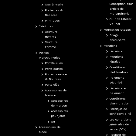
Conception d'un
Sac à main
article de
Pochettes &
Maroquinerie
Besaces
Cuir de l'Atelier
Mini sacs
Valinor
Ceintures
Formation-Stages
Ceinture
Stage
Homme
découverte
Ceinture
Mentions
Femme
Livraison
Petites
Mentions
Maroquineries
légales
Portefeuilles
Conditions
Porte-cartes
d'utilisation
Porte-monnaie
Paiement
& Bourses
sécurisé
Porte-clés
Livraison et
Accessoires de
paiement
Maison
Conditions
Accessoires
d'annulation
de maison
Politique de
Accessoires
confidentialité
pour jeux
Les conditions
Art
générales de
Accessoires de
vente (CGV)
Mode
Respect de