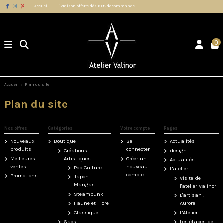
Accueil
Livraison offerte dès 150€ de commande
0
Accueil
Plan du site
Plan du site
Nos offres
Catégories
Votre compte
Pages
Nouveaux
Boutique
Se
Actualités
produits
connecter
Créations
design
Meilleures
Artistiques
Créer un
Actualités
ventes
nouveau
Pop Culture
L'atelier
compte
Promotions
Japon -
Visite de
Mangas
l'atelier Valinor
Steampunk
L'artisan :
Faune et Flore
Aurore
Classique
L'Atelier
Sacs
Les étapes de