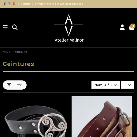
Accueil
Livraison offerte dès 150€ de commande
0
Accueil
Ceintures
Ceintures
Filtre
Nom, A à Z
11