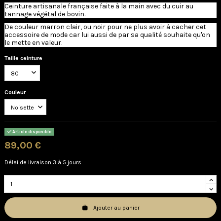
Ceinture artisanale française faite à la main avec du cuir au
tannage végétal de bovin.
De couleur marron clair, ou noir pour ne plus avoir à cacher cet
accessoire de mode car lui aussi de par sa qualité souhaite qu'on
le mette en valeur.
Taille ceinture
Couleur
Article disponible
89,00 €
Délai de livraison 3 à 5 jours
Ajouter au panier