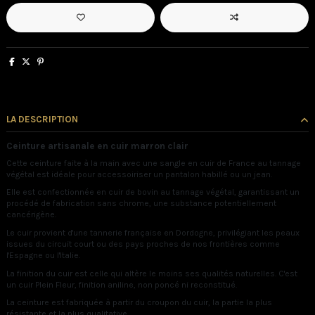
LA DESCRIPTION
Ceinture artisanale en cuir marron clair
Cette ceinture faite à la main avec une sangle en cuir de France au tannage
végétal est idéale pour accessoiriser un pantalon habillé ou un jean.
Elle est confectionnée en cuir de bovin au tannage végétal, garantissant un
procédé de fabrication sans chrome, une substance potentiellement
cancérigène.
Le cuir provient d'une tannerie française en Dordogne, privilégiant les peaux
issues du circuit court ou des pays proches de nos frontières comme
l'Espagne ou l'Italie.
La finition du cuir est celle qui altère le moins ses qualités naturelles. C'est
un cuir Plein Fleur, finition aniline, non poncé ni reconstitué.
La ceinture est fabriquée à partir du croupon du cuir, la partie la plus
résistante et la plus qualitative.