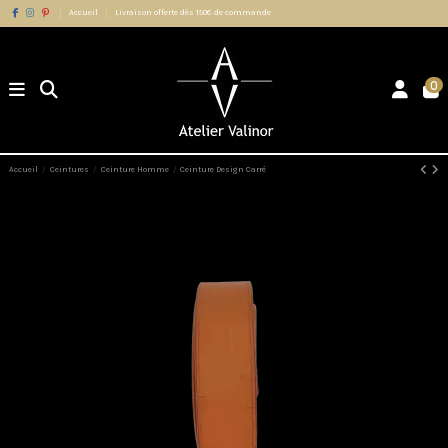
Accueil
Livraison offerte dès 150€ de commande
0
Accueil
Ceintures
Ceinture Homme
Ceinture Design Carré