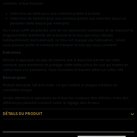
ceinture, il faut mesurer :
Votre tour de taille pour une ceinture portée à la taille.
Votre tour de hanche pour une ceinture portée aux hanches (pour un
pantalon taille basse par exemple).
Ou il vous suffit de prendre une de vos anciennes ceintures et de mesurer la
longueur entre l'extrémité de la boucle et le trou que vous utilisez
habituellement. Normalement, ce trou est marqué par l'utilisation ; sinon,
vous pouvez porter la ceinture et marquer le trou qui vous convient.
Entretien
Pensez à appliquer un peu de baume une à deux fois par an sur votre
ceinture, pour entretenir et protéger cette belle pièce de cuir qui mettra en
valeur tous vos pantalons. Vous trouverez le baume idéal sur notre site.
Remarques
Produit artisanal, fait à la main, ce qui confère à chaque création un
caractère unique.
Je fais attention à reproduire au mieux les couleurs des articles, mais des
différences peuvent survenir selon le réglage des écrans.
DÉTAILS DU PRODUIT
Vous pourriez aussi aimer