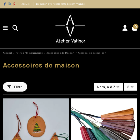
Accueil
Livraison offerte dès 150€ de commande
0
Accueil
Petites Maroquineries
Accessoires de Maison
Accessoires de maison
Accessoires de maison
Filtre
Nom, A à Z
5