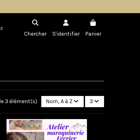
t
Chercher
S'identifier
Panier
de 3 élément(s)
Nom, A à Z
3