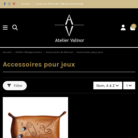
Accueil
Livraison offerte dès 150€ de commande
0
Accueil
Petites Maroquineries
Accessoires de Maison
Accessoires pour jeux
Accessoires pour jeux
Filtre
Nom, A à Z
1