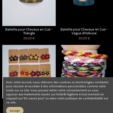
Barrette pour Cheveux en Cuir -
Barrette pour Cheveux en Cuir -
Triangle
Vague d'Hokusai
30,00 €
30,00 €
Avec votre accord, nous utilisons des cookies ou technologies similaires
pour stocker et accéder à des informations personnelles comme votre
visite sur ce site. Vous pouvez retirer votre consentement ou vous
opposer aux traitements basés sur l'intérêt légitime à tout moment en
cliquant sur "En savoir plus" ou dans notre politique de confidentialité sur
Boucles d’Oreilles en Cuir Sakura
Bracelet tressé rond en cuir
ce site.
10,00 €
25,00 €
Accept