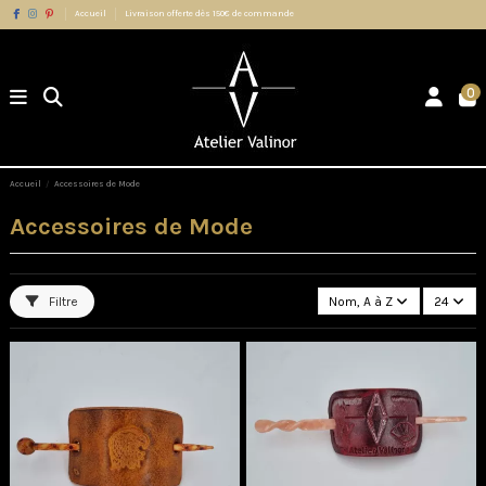
Accueil
Livraison offerte dès 150€ de commande
0
Accueil
Accessoires de Mode
Accessoires de Mode
Filtre
Nom, A à Z
24