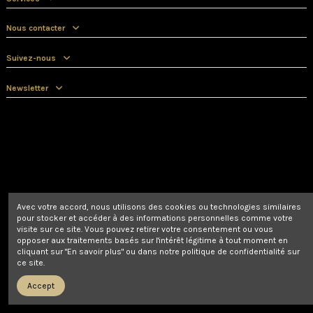
Nous contacter
Suivez-nous
Newsletter
Avec votre accord, nous utilisons des cookies ou technologies similaires
pour stocker et accéder à des informations personnelles comme votre
visite sur ce site. Vous pouvez retirer votre consentement ou vous
opposer aux traitements basés sur l'intérêt légitime à tout moment en
cliquant sur "En savoir plus" ou dans notre politique de confidentialité sur
ce site.
Accept