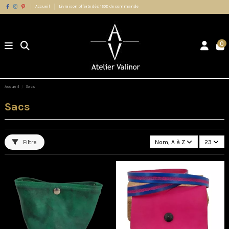
Accueil
Livraison offerte dès 150€ de commande
0
Accueil
Sacs
Sacs
Filtre
Nom, A à Z
23