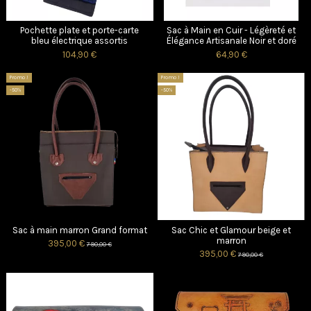
Pochette plate et porte-carte
Sac à Main en Cuir - Légèreté et
bleu électrique assortis
Élégance Artisanale Noir et doré
104,90 €
64,90 €
Promo !
Promo !
-50%
-50%
Sac à main marron Grand format
Sac Chic et Glamour beige et
marron
395,00 €
790,00 €
395,00 €
790,00 €