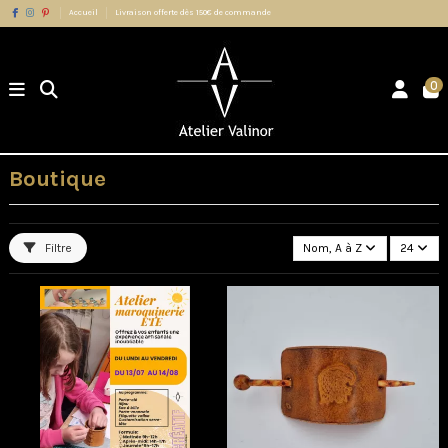
Accueil
Livraison offerte dès 150€ de commande
0
Boutique
Filtre
Nom, A à Z
24