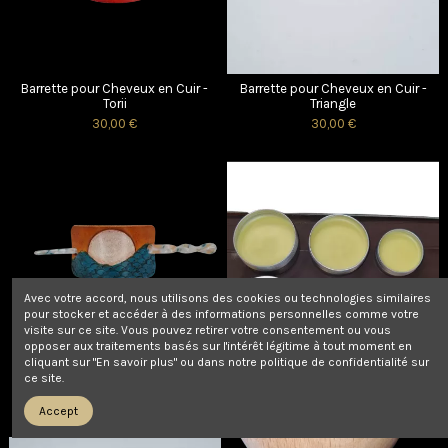
Barrette pour Cheveux en Cuir -
Barrette pour Cheveux en Cuir -
Torii
Triangle
30,00 €
30,00 €
Avec votre accord, nous utilisons des cookies ou technologies similaires
pour stocker et accéder à des informations personnelles comme votre
visite sur ce site. Vous pouvez retirer votre consentement ou vous
opposer aux traitements basés sur l'intérêt légitime à tout moment en
cliquant sur "En savoir plus" ou dans notre politique de confidentialité sur
Barrette pour Cheveux en Cuir -
Baume entretien cuir
ce site.
Vague d'Hokusai
8,50 €
From
30,00 €
Accept