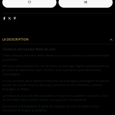
LA DESCRIPTION
Ceinture artisanale Mael en cuir
Cette ceinture est votre alliée idéale pour accessoiriser un pantalon habillé
ou un jean.
Elle est confectionnée en cuir de bovin au tannage végétal, garantissant un
procédé de fabrication sans chrome, une substance potentiellement
cancérigène.
Le cuir provient d'une tannerie française en Dordogne, privilégiant les peaux
issues du circuit court ou des pays proches de nos frontières comme
l'Espagne ou l'Italie.
La finition du cuir est celle qui altère le moins ses qualités naturelles. C'est
un cuir Plein Fleur, finition aniline, non poncé ni reconstitué.
La ceinture est fabriquée à partir du croupon du cuir, la partie la plus
résistante et la plus qualitative.