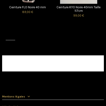
Ceinture FLO Noire 40 mm
Ceinture KYO Noire 40mm Taille
117cm
89,00 €
99,00 €
Avis (0)
Aucun avis client pour le moment.
Baume entretien cuir
8,50 €
From
Mentions légales