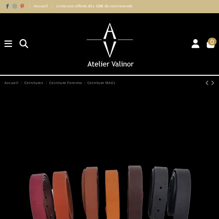
Accueil
Livraison offerte dès 150€ de commande
0
Accueil
Ceintures
Ceinture Femme
Ceinture MAEL