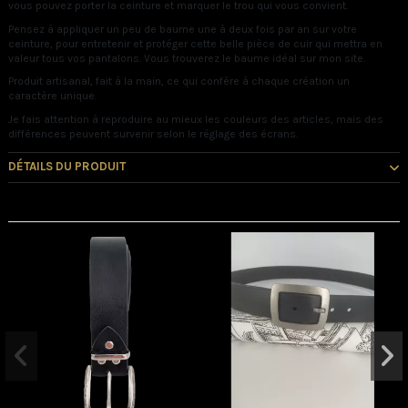
vous pouvez porter la ceinture et marquer le trou qui vous convient.
Pensez à appliquer un peu de baume une à deux fois par an sur votre
ceinture, pour entretenir et protéger cette belle pièce de cuir qui mettra en
valeur tous vos pantalons. Vous trouverez le baume idéal sur mon site.
Produit artisanal, fait à la main, ce qui confère à chaque création un
caractère unique.
Je fais attention à reproduire au mieux les couleurs des articles, mais des
différences peuvent survenir selon le réglage des écrans.
DÉTAILS DU PRODUIT
Vous pourriez aussi aimer