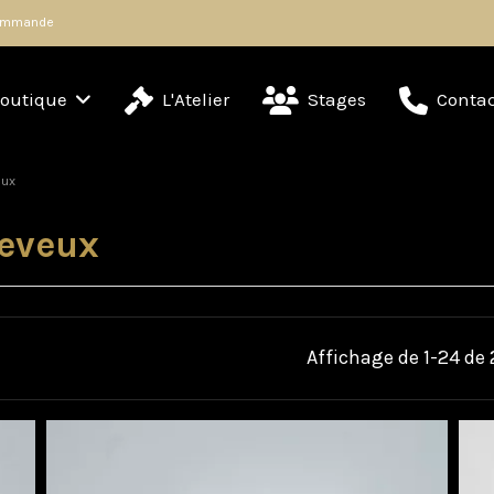
 commande
outique
L'Atelier
Stages
Contac
eux
heveux
Affichage de 1-24 de