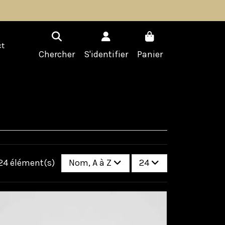
t
Chercher
S'identifier
Panier
 24 élément(s)
Nom, A à Z
24