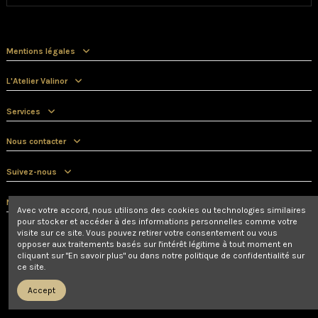
Mentions légales
L'Atelier Valinor
Services
Nous contacter
Suivez-nous
Newsletter
Avec votre accord, nous utilisons des cookies ou technologies similaires
pour stocker et accéder à des informations personnelles comme votre
visite sur ce site. Vous pouvez retirer votre consentement ou vous
opposer aux traitements basés sur l'intérêt légitime à tout moment en
cliquant sur "En savoir plus" ou dans notre politique de confidentialité sur
ce site.
Accept