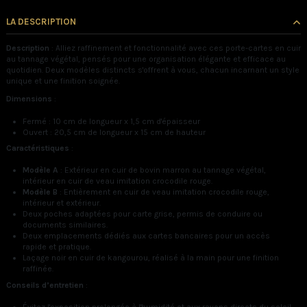
LA DESCRIPTION
Description
: Alliez raffinement et fonctionnalité avec ces porte-cartes en cuir
au tannage végétal, pensés pour une organisation élégante et efficace au
quotidien. Deux modèles distincts s'offrent à vous, chacun incarnant un style
unique et une finition soignée.
Dimensions
:
Fermé : 10 cm de longueur x 1,5 cm d'épaisseur
Ouvert : 20,5 cm de longueur x 15 cm de hauteur
Caractéristiques
:
Modèle A
: Extérieur en cuir de bovin marron au tannage végétal,
intérieur en cuir de veau imitation crocodile rouge.
Modèle B
: Entièrement en cuir de veau imitation crocodile rouge,
intérieur et extérieur.
Deux poches adaptées pour carte grise, permis de conduire ou
documents similaires.
Deux emplacements dédiés aux cartes bancaires pour un accès
rapide et pratique.
Laçage noir en cuir de kangourou, réalisé à la main pour une finition
raffinée.
Conseils d’entretien
: