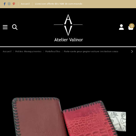
Accueil
Livraison offerte dès 150€ de commande
0
Accueil
Petites Maroquineries
Portefeuilles
Porte-carte pour papier voiture imitation croco