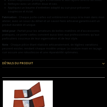
Évitez l'exposition prolongée à l'humidité et aux rayons directs du soleil.
Nettoyez avec un chiffon doux et sec.
Appliquez un baume d’entretien adapté au cuir pour préserver
souplesse et éclat.
Fabrication
: Chaque porte-cartes est entièrement conçu à la main dans mon
atelier, avec un souci du détail et un savoir-faire artisanal garantissant un
produit durable et unique.
Idéal pour
: Parfait pour les amateurs de belles matières et d’accessoires
pratiques, ce porte-cartes convient aussi bien aux professionnels qu’aux
particuliers soucieux de leur organisation et de leur style.
Note
: Chaque pièce étant réalisée artisanalement, de légères variations
peuvent exister, rendant chaque modèle unique. La couture main en laçage
cuir assure une robustesse et une réparabilité optimales.
DÉTAILS DU PRODUIT
Vous pourriez aussi aimer