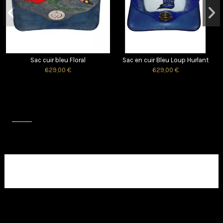
Sac cuir bleu Floral
Sac en cuir Bleu Loup Hurlant
629,00 €
629,00 €
Avis (0)
Aucun avis client pour le moment.
Sac en cuir repoussé kokeshi
Sac en cuir repoussé Ninja Kunai
hibiscus
et fleurs
499,00 €
499,00 €