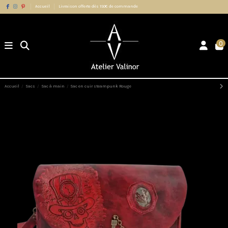
Accueil
Livraison offerte dès 150€ de commande
0
Accueil
Sacs
Sac à main
Sac en cuir steampunk Rouge