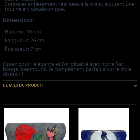
Coutures entièrement réalisées à la main, ajoutant une
touche artisanale unique.
Dimensions:
Hauteur: 16 cm
Longueur: 26 cm
Épaisseur: 7 cm
Optez pour l'élégance et l'originalité avec notre Sac
Rouge Steampunk, le complément parfait à votre style
distinctif.
DÉTAILS DU PRODUIT
Vous pourriez aussi aimer