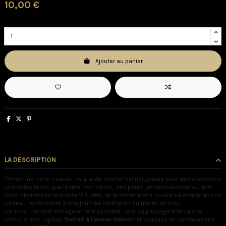
10,00 €
Ajouter au panier
LA DESCRIPTION
Offrez une carte cadeau unique de l'Atelier Valinor, idéale pour des occasions
spéciales telles que la fête des mères, des pères, un anniversaire ou Noël.
Vous choisissez le montant à offrir, et le destinataire pourra sélectionner son
cadeau ou s'inscrire à une journée d'initiation au travail du cuir.
Un envoi par mail est également possible : lors du passage à la caisse,
sélectionnez l'option
"Retrait à l'atelier Valinor"
et indiquez en commentaire