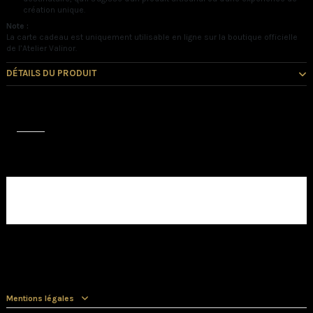
création unique.
Note :
La carte cadeau est uniquement utilisable en ligne sur la boutique officielle
de l’Atelier Valinor.
DÉTAILS DU PRODUIT
Avis (0)
Aucun avis client pour le moment.
Mentions légales