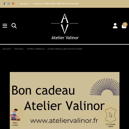
Accueil
Livraison offerte dès 150€ de commande
0
Accueil
Services
Cartes-cadeaux
Carte Cadeau personnalisable