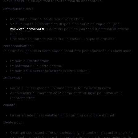
"Envoi par PDF"
, en ajoutant l'adresse mail du destinataire.
Caractéristiques :
Montant personnalisable selon votre choix.
Valable sur tous les articles disponibles sur la boutique en ligne :
www.ateliervalinor.fr
, y compris pour les journées d'initiation au travail
du cuir.
Une solution parfaite pour offrir un cadeau unique et artisanal.
Personnalisation :
La première ligne de la carte cadeau peut être personnalisée au choix avec :
Le
nom du destinataire
.
Le
montant
de la carte cadeau.
Le
nom de la personne offrant
la carte cadeau.
Utilisation :
Facile à utiliser grâce à un code unique fourni avec la carte.
À renseigner au moment de la commande en ligne pour déduire le
montant offert.
Validité :
La carte cadeau est valable
1 an
à compter de la date d'achat.
Idéale pour :
Ceux qui souhaitent offrir un cadeau original tout en laissant le choix au
destinataire, qu'il s'agisse d'un produit artisanal ou d'une expérience de