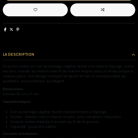
LA DESCRIPTION
Ce porte-cartes en cuir au tannage végétal, teinté à la main à l’éponge, marie
les tons chauds du marron clair et du marron moyen pour un rendu unique à
chaque pièce. Son design compact et épuré en fait un indispensable du
quotidien, aussi pratique qu’élégant.
Dimensions
:
Environ 10 cm x 7 cm.
Caractéristiques
:
Cuir au tannage végétal, teinté manuellement à l’éponge
Teintes : marron clair à marron moyen, avec variations naturelles
Couture sellier réalisée à la main au fil de lin poissé
Capacité : jusqu’à 4 cartes
Conseils d’entretien
: