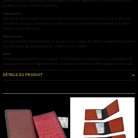
Éviter l’eau et l’exposition prolongée au soleil. Appliquer un baume pour cuir
au besoin pour nourrir la matière.
Fabrication
:
Fabriqué entièrement à la main dans mon atelier à Cruseilles, sans aucune
machine. Chaque pièce est coupée, cousue et teinte artisanalement avec
patience et précision.
Idéale pour
:
Les personnes recherchant un accessoire sobre et raffiné, adapté aussi bien
aux femmes qu’aux hommes, à offrir ou à s’offrir.
Note
:
Chaque porte-cartes est unique : les nuances de teinture et les marques du
cuir peuvent varier légèrement. La couture sellier peut être réparée si besoin.
DÉTAILS DU PRODUIT
Vous pourriez aussi aimer