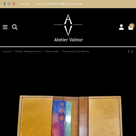
Accueil
Livraison offerte dès 150€ de commande
0
Accueil
Petites Maroquineries
Porte-cartes
Porte-carte cuir Marron