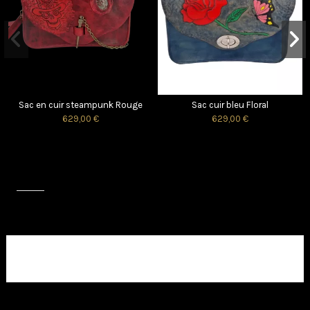
Sac en cuir steampunk Rouge
Sac cuir bleu Floral
629,00 €
629,00 €
Avis (0)
Aucun avis client pour le moment.
Sac cuir souple SAKURA
Petit sac Cuir teinté Rose fushia
149,00 €
120,00 €