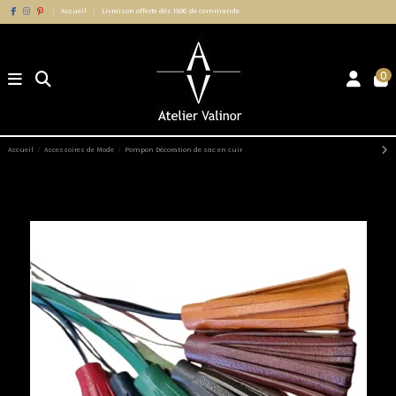
Accueil
Livraison offerte dès 150€ de commande
0
Accueil
Accessoires de Mode
Pompon Décoration de sac en cuir