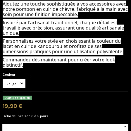
Ajoutez une touche sophistiquée à vos accessoires avec
notre pompon en cuir de chèvre, fabriqué à la main avec
soin pour une finition impeccable.
Inspiré par l'artisanat traditionnel, chaque détail est
travaillé avec précision, assurant une qualité artisanale
unique.
Personnalisez votre style en choisissant la couleur du
lacet en cuir de kangourou et profitez de ses
dimensions pratiques pour une utilisation polyvalente.
Commandez dès maintenant pour créer votre look
distinctif.
Couleur
Article disponible
19,90 €
Délai de livraison 3 à 5 jours