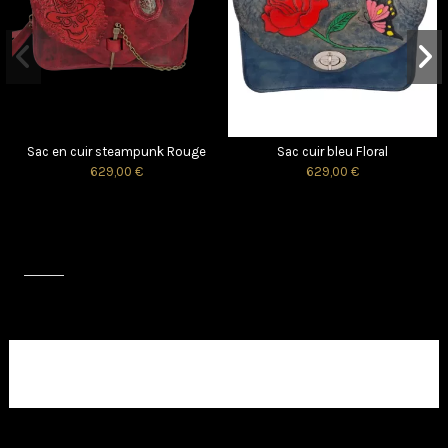
Sac en cuir steampunk Rouge
Sac cuir bleu Floral
629,00 €
629,00 €
Avis (0)
Aucun avis client pour le moment.
Sac cuir souple SAKURA
Petit sac Cuir teinté Rose fushia
149,00 €
120,00 €