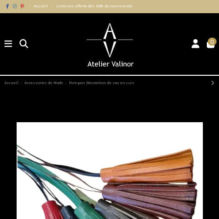
Accueil
Livraison offerte dès 150€ de commande
0
Accueil
Accessoires de Mode
Pompon Décoration de sac en cuir