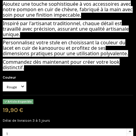
Ajoutez une touche sophistiquée à vos accessoires avec
notre pompon en cuir de chèvre, fabriqué à la main avec
soin pour une finition impeccable.
Inspiré par l'artisanat traditionnel, chaque détail est
travaillé avec précision, assurant une qualité artisanale
unique.
Personnalisez votre style en choisissant la couleur du
lacet en cuir de kangourou et profitez de ses
dimensions pratiques pour une utilisation polyvalente.
Commandez dès maintenant pour créer votre look
distinctif.
Couleur
Article disponible
19,90 €
Délai de livraison 3 à 5 jours