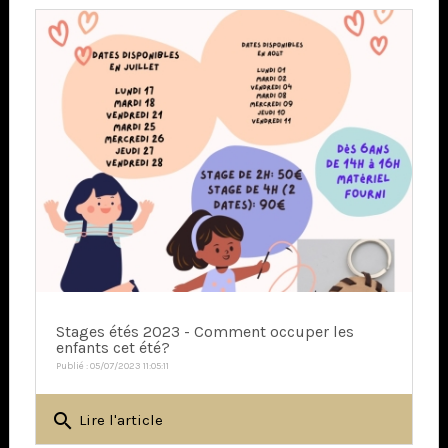
Stages étés 2023 - Comment occuper les
enfants cet été?
Publié : 05/07/2023 11:05:11
search
Lire l'article