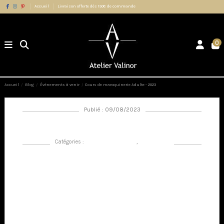
Accueil
Livraison offerte dès 150€ de commande
0
Accueil
Blog
Évènements à venir
Cours de maroquinerie Adulte - 2023
Publié : 09/08/2023
Cours de maroquinerie Adulte - 2023
Catégories :
Évènements à venir
,
Nouveautés
L'Atelier Valinor ouvre ses portes à tous les passionnés de
maroquinerie, offrant des cours adaptés à tous les niveaux et dirigés
par la talentueuse Aurore. Que vous soyez novice ou que vous
possédiez déjà une expérience dans le domaine, nos cours sont
conçus pour répondre à vos besoins et vous permettre de développer
vos compétences à votre rythme.
Au sein de nos sessions, Aurore vous guidera à travers toutes les
étapes de la maroquinerie, depuis la découpe précise du cuir jusqu'au