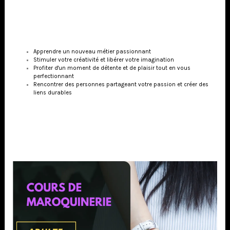
vous fournir plus d'informations sur nos cours disponibles, ainsi que
sur les modalités d'inscription.
En résumé, voici quelques avantages indéniables à suivre un cours de
maroquinerie pour adultes à l'Atelier Valinor :
Apprendre un nouveau métier passionnant
Stimuler votre créativité et libérer votre imagination
Profiter d'un moment de détente et de plaisir tout en vous
perfectionnant
Rencontrer des personnes partageant votre passion et créer des
liens durables
Si vous êtes prêt(e) à vous lancer dans cette aventure enrichissante,
n'hésitez pas à nous contacter dès aujourd'hui. L'Atelier Valinor est là
pour vous accompagner dans votre parcours vers la maîtrise de la
maroquinerie et l'expression de votre créativité.
Aurore - Artisan Sellier-Maroquinière - Atelier Valinor