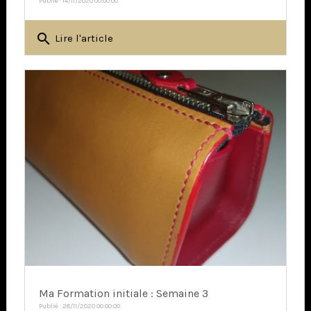
Publié : 14/11/2020 00:00:00
search
Lire l'article
Ma Formation initiale : Semaine 3
Publié : 28/11/2020 00:00:00