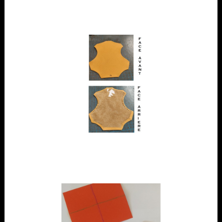
achevé, j'ai procédé au rembordage des bords, une tâche délicate qui
requiert patience et minutie. Cette activité m'a procuré une sensation
de détente et de satisfaction.
Mercredi :
J'ai consacré ma journée au travail sur les gabarits et leurs
symétries, ce qui m'a replongé dans mes souvenirs d'école où nous
utilisions du papier millimétré pour réaliser des exercices similaires.