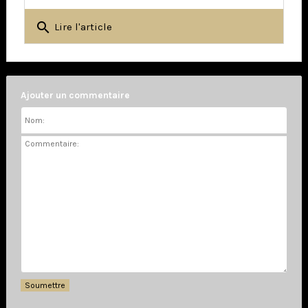
search
Lire l'article
Ajouter un commentaire