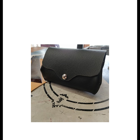
Lundi :
Après que la teinture des tranches de mon porte-monnaie se
soit parfaitement séchée, j'ai procédé à la finalisation de l'objet en y
ajoutant les accessoires nécessaires. Ensuite, j'ai consacré du temps
à l'aiguisage méticuleux de mes outils. L'entretien de ces derniers est
crucial pour garantir la qualité du travail effectué. J'ai également débuté
l'apprentissage du parage d'une pièce en cuir, une technique consistant
à amincir le cuir sur une partie précise pour permettre d'autres
opérations sans surépaisseur.
Mardi :
J'ai poursuivi le travail de parage entamé la veille, cette fois-ci
en m'attaquant à des courbes convexes et concaves, ce qui a exigé un
certain temps pour maîtriser pleinement le geste. Une fois le parage