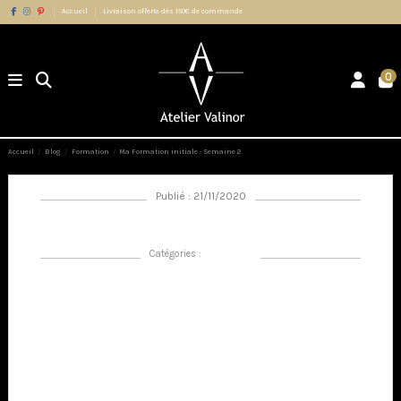
Accueil
Livraison offerte dès 150€ de commande
0
Accueil
Blog
Formation
Ma Formation initiale : Semaine 2
Publié : 21/11/2020
Ma Formation initiale : Semaine 2
Catégories :
Formation
Je débute la deuxième semaine de ma formation avec un sentiment de
confiance accru, moins de stress pesant sur mes épaules que lors de
la première semaine. Ma formatrice, toujours aussi attentive à mes
besoins, a remarqué mes difficultés avec la géométrie dans l'espace et
a ajusté sa méthode d'enseignement en conséquence pour faciliter
mon apprentissage.
Cette semaine a été principalement axée sur la théorie, accompagnée
d'exemples visuels pour renforcer mes connaissances.