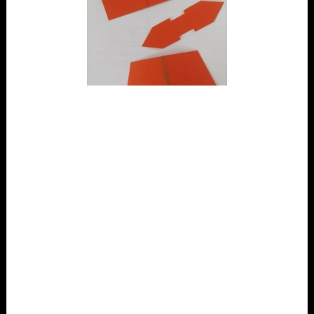
Jeudi et vendredi :
Ces deux journées ont été consacrées à l'étude
approfondie de la théorie concernant les sacs, les portefeuilles, les
bandoulières, les soufflets, les doublures et les fermetures éclairs.
Cette semaine a été particulièrement intense en cours théoriques,
nécessaires pour pouvoir entamer la fabrication de mon deuxième
objet, un peu plus complexe. Comprendre les montages et les
opérations de préparation était indispensable pour cette nouvelle
étape.
En résumé, cette deuxième semaine de formation a été riche en
enseignements et en découvertes. Je suis impatiente de vous partager
la suite de mes aventures dans les semaines à venir !
À très bientôt pour de nouvelles découvertes !
Aurore - Aspirante Sellier Maroquinier d'Art