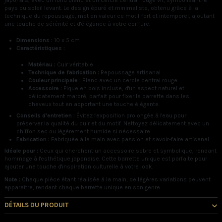
japonais, avec un fond blanc et un cercle central rouge vif, symbolisant le
pays du soleil levant. Le design épuré et minimaliste, obtenu grâce à la
technique du repoussage, met en valeur ce motif fort et intemporel, ajoutant
une touche de sérénité et d'élégance à votre coiffure.
Dimensions :
10 x 5 cm
Caractéristiques :
Matériau :
Cuir véritable
Technique de fabrication :
Repoussage artisanal
Couleur principale :
Blanc avec un cercle central rouge
Accessoire :
Pique en bois incluse, d'un aspect naturel et
délicatement marbré, parfait pour fixer la barrette dans les
cheveux tout en apportant une touche élégante.
Conseils d'entretien :
Évitez l'exposition prolongée à l'eau pour
préserver la qualité du cuir et du motif. Nettoyez délicatement avec un
chiffon sec ou légèrement humide si nécessaire.
Fabrication :
Fabriquée à la main avec passion et savoir-faire artisanal.
Idéale pour :
Ceux qui cherchent un accessoire sobre et symbolique, rendant
hommage à l'esthétique japonaise. Cette barrette unique est parfaite pour
ajouter une touche d'inspiration culturelle à votre look.
Note :
Chaque pièce étant réalisée à la main, de légères variations peuvent
apparaître, rendant chaque barrette unique en son genre.
DÉTAILS DU PRODUIT