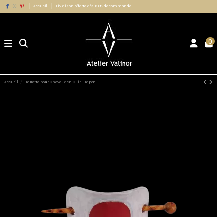
Accueil
Livraison offerte dès 150€ de commande
0
Accueil
Barrette pour Cheveux en Cuir - Japon