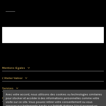
Avis (0)
Aucun avis client pour le moment.
Mentions légales
L'Atelier Valinor
Services
Avec votre accord, nous utilisons des cookies ou technologies similaires
Nous contacter
pour stocker et accéder à des informations personnelles comme votre
visite sur ce site. Vous pouvez retirer votre consentement ou vous
opposer aux traitements basés sur l'intérêt légitime à tout moment en