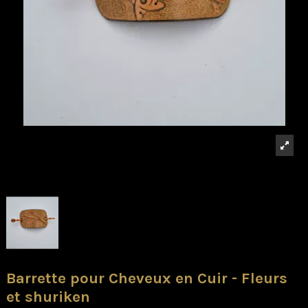
Barrette pour Cheveux en Cuir - Fleurs
et shuriken