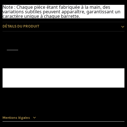
Note :
Chaque pièce étant fabriquée à la main, des
variations subtiles peuvent apparaître, garantissant un
caractère unique à chaque barrette.
DÉTAILS DU PRODUIT
Avis (0)
Aucun avis client pour le moment.
Mentions légales