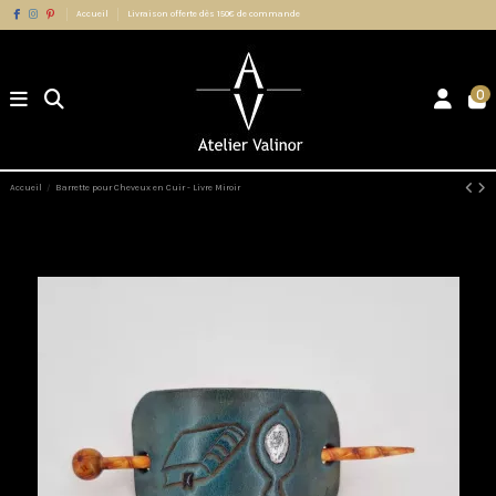
Accueil
Livraison offerte dès 150€ de commande
0
Accueil
Barrette pour Cheveux en Cuir - Livre Miroir