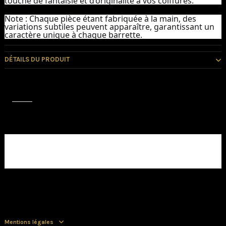
touche de fantaisie et d’originalité à vos coiffures.
Note :
Chaque pièce étant fabriquée à la main, des
variations subtiles peuvent apparaître, garantissant un
caractère unique à chaque barrette.
DÉTAILS DU PRODUIT
Avis (0)
Aucun avis client pour le moment.
Mentions légales