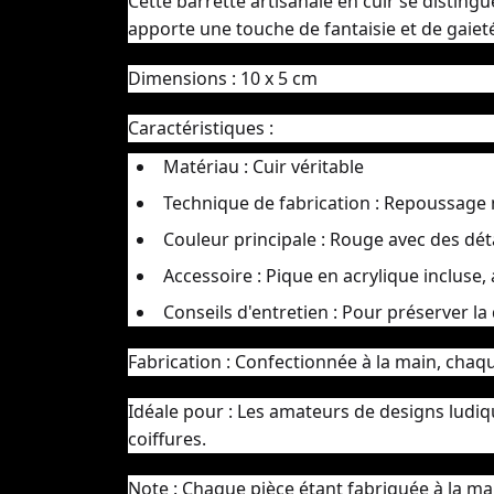
Cette barrette artisanale en cuir se disting
apporte une touche de fantaisie et de gaieté
Dimensions :
10 x 5 cm
Caractéristiques :
Matériau :
Cuir véritable
Technique de fabrication :
Repoussage 
Couleur principale :
Rouge avec des dét
Accessoire :
Pique en acrylique incluse,
Conseils d'entretien :
Pour préserver la q
Fabrication :
Confectionnée à la main, chaque
Idéale pour :
Les amateurs de designs ludique
coiffures.
Note :
Chaque pièce étant fabriquée à la mai