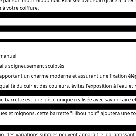
ue par son motif Hibou noir. Réalisée avec soin grâce à la t
 à votre coiffure.
manuel
ails soigneusement sculptés
 apportant un charme moderne et assurant une fixation élé
ualité du cuir et des couleurs, évitez l'exposition à l’eau e
 barrette est une pièce unique réalisée avec savoir-faire e
s et mignons, cette barrette "Hibou noir" ajoutera une touc
n, des variations subtiles peuvent apparaître, garantissant