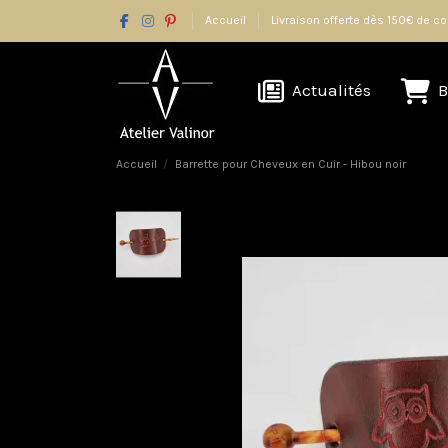
Accueil
Livraison offerte dès 150€ de
Actualités
B
Accueil
Barrette pour Cheveux en Cuir - Hibou noir