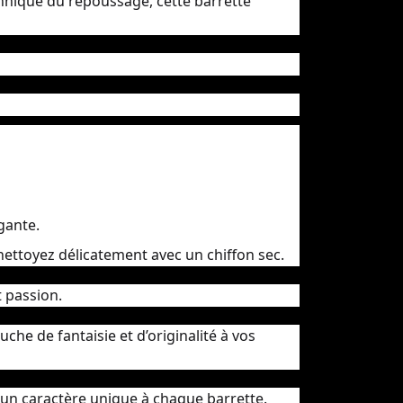
echnique du repoussage, cette barrette
gante.
t nettoyez délicatement avec un chiffon sec.
t passion.
he de fantaisie et d’originalité à vos
 un caractère unique à chaque barrette.