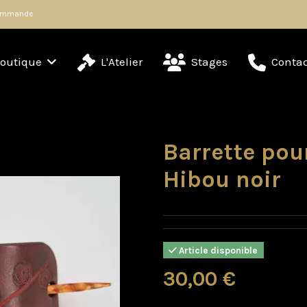
 commande
outique
L'Atelier
Stages
Contac
Barrette pou
Hibou noir
Article disponible
30,00 €