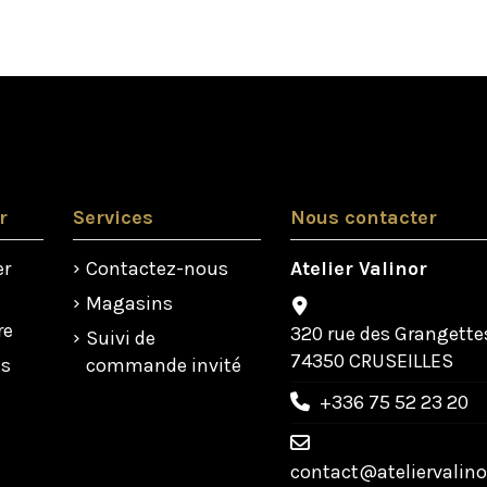
Aucun avis client pour le moment.
r
Services
Nous contacter
er
Contactez-nous
Atelier Valinor
Magasins
re
320 rue des Grangette
Suivi de
74350 CRUSEILLES
us
commande invité
+336 75 52 23 20
contact@ateliervalinor