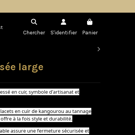
t
Chercher
S'identifier
Panier
sée large
ssé en cuir, symbole d'artisanat et
 lacets en cuir de kangourou au tannage
ffre à la fois style et durabilité.
able assure une fermeture sécurisée et