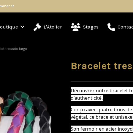
 commande
outique
L'Atelier
Stages
Contac
let tressée large
Bracelet tres
Découvrez notre bracelet tre
d'authenticité.
Conçu avec quatre brins de
végétal, ce bracelet unisexe o
Son fermoir en acier inoxyd