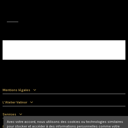
Avis (0)
Aucun avis client pour le moment.
Mentions légales
L'Atelier Valinor
Services
Avec votre accord, nous utilisons des cookies ou technologies similaires
pour stocker et accéder à des informations personnelles comme votre
Nous contacter