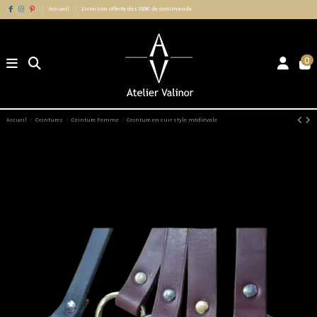
Accueil
Livraison offerte dès 150€ de commande
0
Accueil
Ceintures
Ceinture Femme
Ceinture en cuir style médiévale