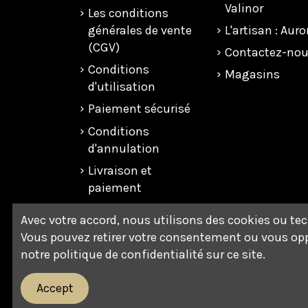
Valinor
Les conditions
générales de vente
L'artisan : Auro
(CGV)
Contactez-no
Conditions
Magasins
d'utilisation
Paiement sécurisé
Conditions
d'annulation
Livraison et
paiement
Politique de
Avec votre accord, nous utilisons des cookies ou te
confidentialité
Vous pouvez retirer votre consentement ou vous opp
Respect de
notre politique de confidentialité sur ce site.
l'environnement
Accept
Plan du site