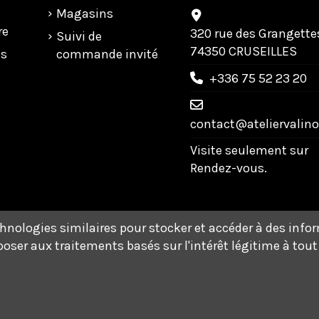
Magasins
re
320 rue des Grangette
Suivi de
74350 CRUSEILLES
us
commande invité
+336 75 52 23 20
contact@ateliervalinor
Visite seulement sur
Rendez-vous.
chnologies similaires pour stocker et accéder à des info
oser aux traitements basés sur l'intérêt légitime à tou