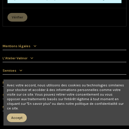
Vérifier
Mentions légales
L'Atelier Valinor
Services
Nous contacter
Avec votre accord, nous utilisons des cookies ou technologies similaires
pour stocker et accéder à des informations personnelles comme votre
visite sur ce site. Vous pouvez retirer votre consentement ou vous
Suivez-nous
opposer aux traitements basés sur l'intérêt légitime à tout moment en
cliquant sur "En savoir plus" ou dans notre politique de confidentialité sur
Newsletter
ce site.
Accept