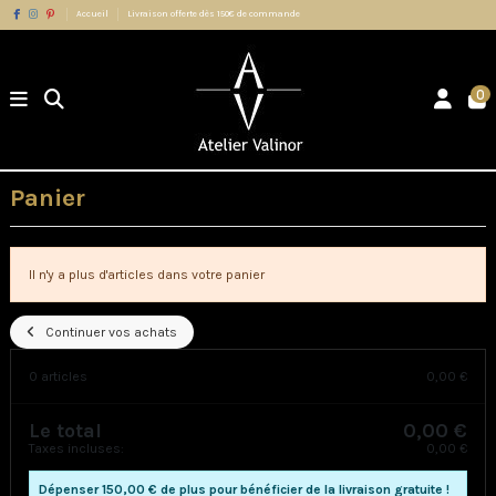
Accueil
Livraison offerte dès 150€ de commande
0
Panier
Il n'y a plus d'articles dans votre panier
Continuer vos achats
0 articles
0,00 €
Le total
0,00 €
Taxes incluses:
0,00 €
Dépenser
150,00 €
de plus pour bénéficier de la livraison gratuite !