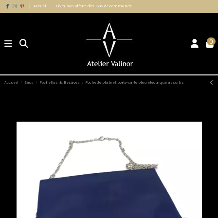
Accueil
Livraison offerte dès 150€ de commande
0
Accueil
Sacs
Pochettes & Besaces
Pochette plate et porte-carte bleu électrique assortis