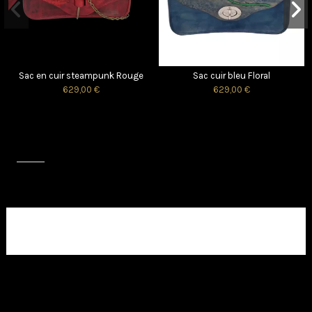
Sac en cuir steampunk Rouge
Sac cuir bleu Floral
629,00 €
629,00 €
Avis (0)
Aucun avis client pour le moment.
Pochette Plate Cuir couleur
Aubergine
49,90 €