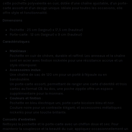
cette pochette polyvalente en cuir, dotée d’une chaîne ajustable, d’un porte-
carte assorti et d’un design unique. Idéale pour toutes les occasions, elle
offre style et fonctionnalité.
Dimensions
Pochette : 25 cm (largeur) x 17,5 cm (hauteur)
Porte-carte : 12 cm (largeur) x 9 cm (hauteur)
Caractéristiques
Matériaux
:
Pochette en cuir de chèvre, durable et raffiné. Les anneaux et la chaîne
sont en acier avec finition nickelée pour une résistance accrue et un
style intemporel.
Accessoires inclus
:
Une chaîne de sac de 120 cm pour un porté à l'épaule ou en
bandoulière.
Un porte-carte assorti, permettant de ranger une carte d’identité et trois
cartes au format CB. Au dos, une poche zippée offre un espace
supplémentaire pour la monnaie.
Couleurs et finition
:
Pochette en bleu électrique uni, porte-carte bicolore bleu et noir.
Couture noire pour un contraste élégant, et accessoires métalliques
nickelés pour une touche brillante.
Conseils d'entretien
Nettoyez la pochette et le porte-carte avec un chiffon doux et sec. Pour
maintenir la souplesse et la beauté du cuir, appliquez occasionnellement un