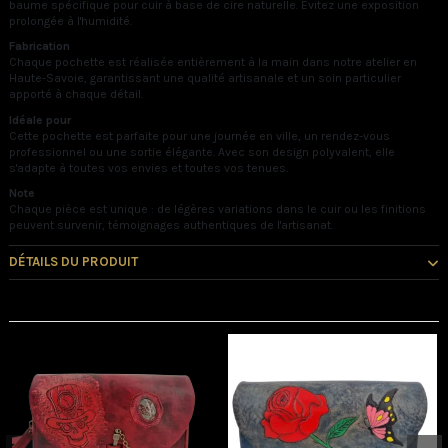
baume spécifique pour cuir à base de cire naturelle. Évitez une exposition
prolongée à l'humidité.
Fabrication
Chaque pochette est réalisée entièrement à la main dans notre atelier en
Haute-Savoie, garantissant une qualité artisanale et un soin particulier
apporté à chaque détail.
Idéale pour
Cette pochette est parfaite pour une journée en ville, un rendez-vous
professionnel ou une sortie élégante. Avec son design polyvalent, elle
s'adapte à toutes vos envies et toutes vos tenues.
Note
Chaque pièce est unique : de légères variations dans le cuir ou les finitions
peuvent survenir, témoignages authentiques de l'artisanat.
DÉTAILS DU PRODUIT
Vous pourriez aussi aimer