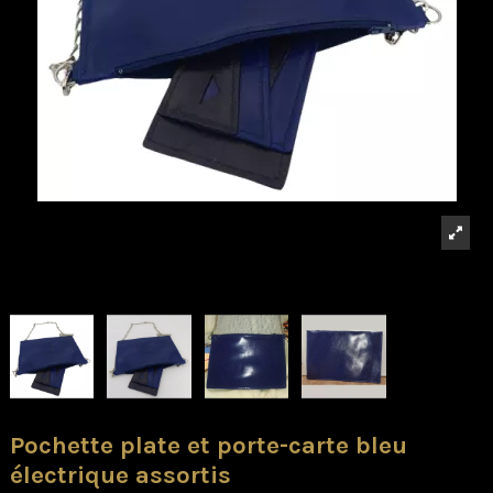
Pochette plate et porte-carte bleu
électrique assortis