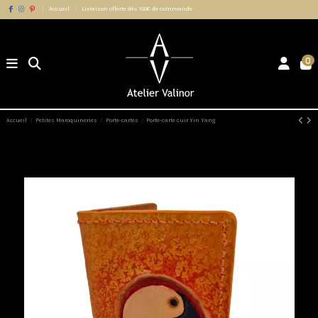
Accueil
Livraison offerte dès 150€ de commande
0
Accueil
Petites Maroquineries
Porte-cartes
Porte-carte cuir Yin Yang