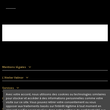
Avis (0)
Aucun avis client pour le moment.
Mentions légales
L'Atelier Valinor
Services
Avec votre accord, nous utilisons des cookies ou technologies similaires
pour stocker et accéder à des informations personnelles comme votre
Nous contacter
visite sur ce site. Vous pouvez retirer votre consentement ou vous
opposer aux traitements basés sur l'intérêt légitime à tout moment en
Suivez-nous