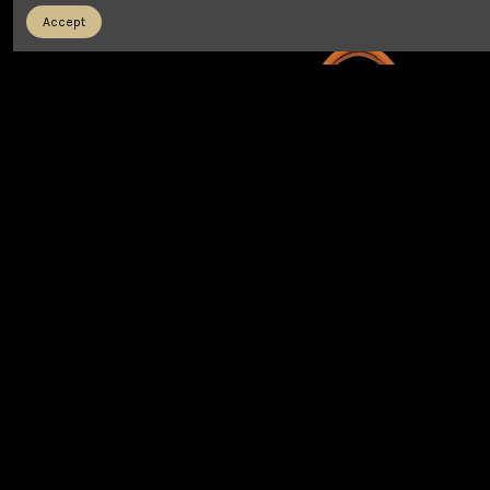
499,00 €
395,00 €
790,00 €
Accept
Sac cuir Japonaise et son
Sac Cuir modèle Clémentine
Eventail violet
589,90 €
499,00 €