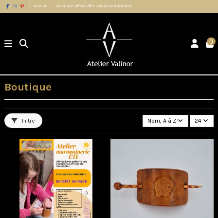
Accueil
Livraison offerte dès 150€ de commande
0
Boutique
Filtre
Nom, A à Z
24