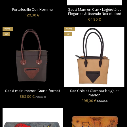
Portefeuille Cuir Homme
Sac à Main en Cuir - Légèreté et
Élégance Artisanale Noir et doré
129,90 €
64,90 €
Promo !
Promo !
-50%
-50%
Sac à main marron Grand format
Sac Chic et Glamour beige et
marron
395,00 €
790,00 €
395,00 €
790,00 €