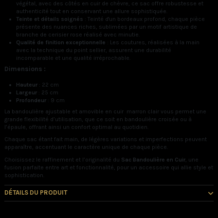
végétal, avec des côtés en cuir de chèvre, ce sac offre robustesse et
authenticité tout en conservant une allure sophistiquée.
Teinte et détails soignés
: Teinté d'un bordeaux profond, chaque pièce
présente des nuances riches, sublimées par un motif artistique de
branche de cerisier rose réalisé avec minutie.
Qualité de finition exceptionnelle
: Les coutures, réalisées à la main
avec la technique du point sellier, assurent une durabilité
incomparable et une qualité irréprochable.
Dimensions :
Hauteur
: 22 cm
Largeur
: 25 cm
Profondeur
: 9 cm
La bandoulière ajustable et amovible en cuir marron clair vous permet une
grande flexibilité d’utilisation, que ce soit en bandoulière croisée ou à
l’épaule, offrant ainsi un confort optimal au quotidien.
Chaque sac étant fait main, de légères variations et imperfections peuvent
apparaître, accentuant le caractère unique de chaque pièce.
Choisissez le raffinement et l’originalité du
Sac Bandoulière en Cuir
, une
fusion parfaite entre art et fonctionnalité, pour un accessoire qui allie style et
sophistication.
DÉTAILS DU PRODUIT
Vous pourriez aussi aimer