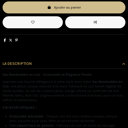
Ajouter au panier
LA DESCRIPTION
Sac Bandoulière en Cuir - Exclusivité et Élégance Florale
Apportez une touche d'élégance à votre style avec notre
Sac Bandoulière en
Cuir
, une pièce unique réalisée à la main. Fabriqué en cuir tanné végétal de
haute qualité, ce sac de couleur jaune orangé arbore un motif délicat d'un
Maneki Neko, d'un Tori, soigneusement confectionné à la main, pour un look
raffiné et harmonieux.
Caractéristiques :
Exclusivité artisanale
: Chaque sac est une création unique, conçue
avec passion pour vous offrir un accessoire distinctif.
Cuir naturel haut de gamme
: Fabriqué en cuir de bovin au tannage