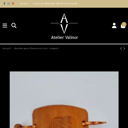
Accueil
Livraison offerte dès 150€ de commande
0
Accueil
Barrette pour Cheveux en Cuir - Serpent