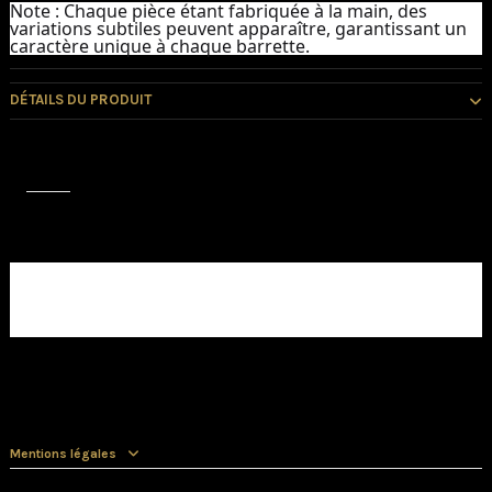
Note :
Chaque pièce étant fabriquée à la main, des
variations subtiles peuvent apparaître, garantissant un
caractère unique à chaque barrette.
DÉTAILS DU PRODUIT
Avis (0)
Aucun avis client pour le moment.
Mentions légales