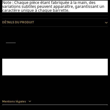
Note :
Chaque pièce étant fabriquée à la main, des
variations subtiles peuvent apparaître, garantissant un
caractère unique à chaque barrette.
DÉTAILS DU PRODUIT
Avis (0)
Aucun avis client pour le moment.
Mentions légales