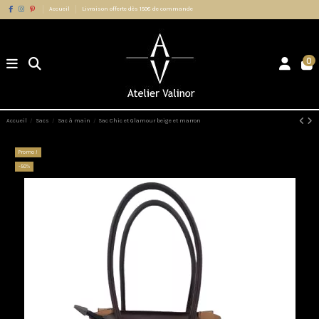
Accueil
Livraison offerte dès 150€ de commande
0
Accueil
Sacs
Sac à main
Sac Chic et Glamour beige et marron
Promo !
-50%