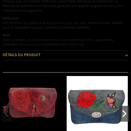
Chaque sac est unique, fruit d’un savoir-faire artisanal exceptionnel. La
réalisation entièrement manuelle garantit une qualité inégalée et une pièce
véritablement singulière.
Idéal pour
Les femmes en quête d’un accessoire à la fois chic et fonctionnel, parfait
pour le quotidien ou pour sublimer une tenue habillée.
Note
Avec le temps, le cuir évoluera vers une teinte miel clair, ajoutant du
caractère et une touche d’authenticité à votre sac.
DÉTAILS DU PRODUIT
Vous pourriez aussi aimer