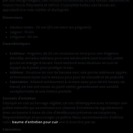
par son design élégant, ses finitions minutieuses et ses teintes naturelles et
marron foncé. Polyvalent et raffiné, il complète toutes vos tenues en
apportant une note subtile et distinguée.
Dimensions
Hauteur totale : 55 cm (25 cm sans les poignées)
Largeur : 15 cm
Longueur : 30 cm
Caractéristiques
Extérieur
: Poignées de 25 cm cousues en rond pour une élégance
discrète, anneaux latéraux pour une bandoulière (non fournie), petite
poche en triangle à l'avant. Fond renforcé avec doublure en cuir et
équipé de 4 pieds pour protéger le sac.
Intérieur
: Doublure en cuir de basane noir, une poche intérieure zippée,
et fermeture éclair sur le dessus pour plus de sécurité et de praticité.
Fabrication
: Réalisé entièrement à la main avec plus de 40 heures de
travail, ce sac est cousu au point sellier, garantissant une solidité
exceptionnelle et une finition parfaite.
Conseils d'entretien
Fabriqué en cuir au tannage végétal, ce sac développera avec le temps une
patine naturelle qui accentuera son charme. Entretenez-le régulièrement
avec un baume à base de cire d’abeille pour préserver sa souplesse,
l'imperméabiliser et encourager sa patine. Nous recommandons d’utiliser
notre
baume d’entretien pour cuir
une à deux fois par an.
Fabrication